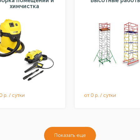
борка помещений и
Высотные работ
химчистка
0 р. / сутки
от 0 р. / сутки
Показать еще