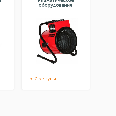
ы
Климатическое
оборудование
от 0 р. / сутки