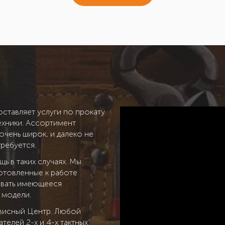
ставляет услуги по прокату
ехники. Ассортимент
чень широк, и далеко не
требуется.
ь в таких случаях. Мы
готовленные к работе
овать имеющееся
 модели.
рвисный Центр. Любой
телей 2-х и 4-х тактных.