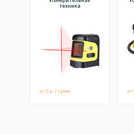
Измерительная
У
техника
от 0 р. / сутки
от 