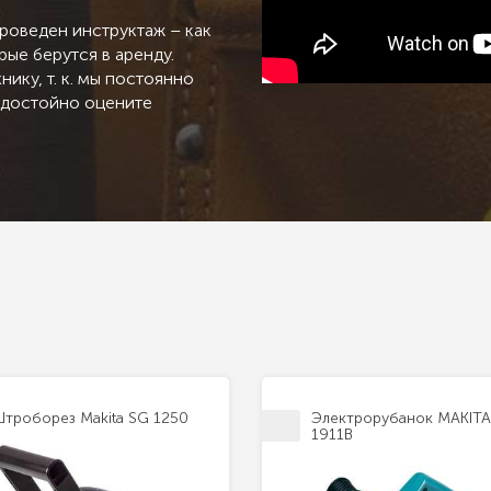
роведен инструктаж – как
ые берутся в аренду.
ику, т. к. мы постоянно
ы достойно оцените
троборез Makita SG 1250
Электрорубанок MAKITA
1911B